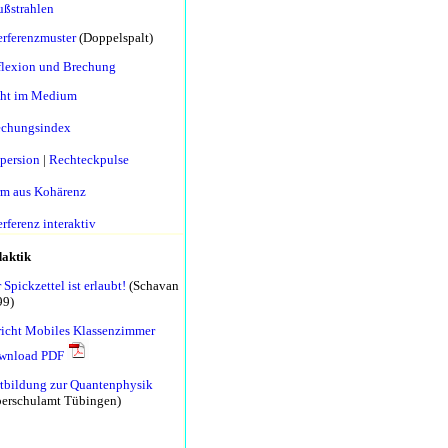
ßstrahlen
erferenzmuster
(Doppelspalt)
lexion und Brechung
cht im Medium
echungsindex
persion
|
Rechteckpulse
m aus Kohärenz
erferenz interaktiv
aktik
 Spickzettel ist erlaubt!
(Schavan
99)
icht Mobiles Klassenzimmer
wnload PDF
tbildung zur Quantenphysik
erschulamt Tübingen)