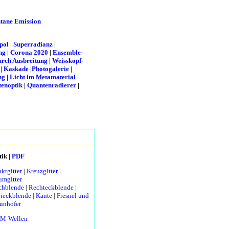
tane Emission
pol
|
Superradianz
|
ng
|
Corona 2020
|
Ensemble-
rch Ausbreitung
|
Weisskopf-
|
Kaskade
|
Photogalerie
|
ng
|
Licht im Metamaterial
tenoptik
|
Quantenradierer
|
ik |
PDF
ktgitter
|
Kreuzgitter
|
mgitter
chblende
|
Rechteckblende
|
ieckblende
|
Kante
|
Fresnel und
unhofer
M-Wellen