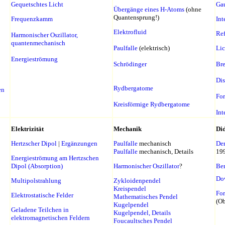
Gequetschtes Licht
Gau
Übergänge eines H-Atoms
(ohne
Quantensprung!)
Frequenzkamm
Int
Elektrofluid
Ref
Harmonischer Oszillator,
quantenmechanisch
Paulfalle
(elektrisch)
Li
Energieströmung
Schrödinger
Br
Dis
Rydbergatome
en
For
Kreisförmige Rydbergatome
Int
Elektrizität
Mechanik
Did
Hertzscher Dipol
|
Ergänzungen
Paulfalle
mechanisch
Der
Paulfalle
mechanisch, Details
19
Energieströmung am Hertzschen
Dipol (Absorption)
Harmonischer Oszillator
?
Ber
Do
Multipolstrahlung
Zykloidenpendel
Kreispendel
For
Elektrostatische Felder
Mathematisches Pendel
(Ob
Kugelpendel
Geladene Teilchen in
Kugelpendel, Details
elektromagnetischen Feldern
Foucaultsches Pendel