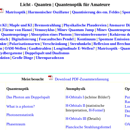
Licht - Quanten | Quantenoptik für Amateure
Matrixoptik
|
Harmonischer Oszillator
|
Quantisierung des em. Feldes
|
Spon
t KI
|
Maple und KI
|
Bremsstrahlung
|
Physikalische Plaudereien
|
Atomarer Di
i
|
Türme von Hanoi
|
Venuszyklus
|
Minev Quantum Jump
|
Minev Quantenspru
|
Quantensprünge
|
Absorption eines Photons
|
Sterninterferometer
|
Kohärenz du
tisch
|
Digitalisierung
|
Foucaultsches Pendel
|
Kontinuum
|
Spontane Emission
nkte
|
Polarisationsarten
|
Verschränkung
|
Sternfunkeln
|
Reflexion und Brechu
en
|
OAM-Wellen
|
Gaußstrahlen
|
Longitudinale E-Wellen?
|
Matrixoptik - Quan
Rydbergatome
|
Doppelspalt und Dualismus
nktion
|
Große Dinge
|
Uhrenparadoxon
Meist besucht
Download PDF-Zusammenfassung
Quantenoptik
Atomphysik
Opt
Das Photon am Doppelspalt
H-Orbitals I
(schöne Bilder!)
Pun
Rau
H-Orbitals II
(statistische
What is a photon?
Lo
Interpretation,
H-Formel
)
Dre
Photonenstatistik
Fra
H-Orbitals III
(Details)
Phasenraum
OA
Plancksche Strahlungsformel