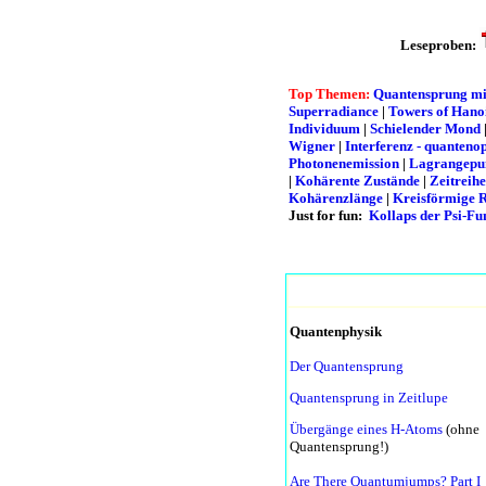
Leseproben:
Top Themen:
Quantensprung mi
Superradiance
|
Towers of Hano
Individuum
|
Schielender Mond
Wigner
|
Interferenz - quantenop
Photonenemission
|
Lagrangepu
|
Kohärente Zustände
|
Zeitreih
Kohärenzlänge
|
Kreisförmige 
Just for fun:
Kollaps der Psi-Fu
Quantenphysik
Der Quantensprung
Quantensprung in Zeitlupe
Übergänge eines H-Atoms
(ohne
Quantensprung!)
Are There Quantumjumps? Part I